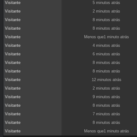
Visitante
5 minutos atrás
Visitante
2 minutos atrás
Visitante
8 minutos atrás
Visitante
8 minutos atrás
Visitante
Menos que1 minuto atrás
Visitante
4 minutos atrás
Visitante
6 minutos atrás
Visitante
8 minutos atrás
Visitante
8 minutos atrás
Visitante
12 minutos atrás
Visitante
2 minutos atrás
Visitante
9 minutos atrás
Visitante
8 minutos atrás
Visitante
7 minutos atrás
Visitante
8 minutos atrás
Visitante
Menos que1 minuto atrás